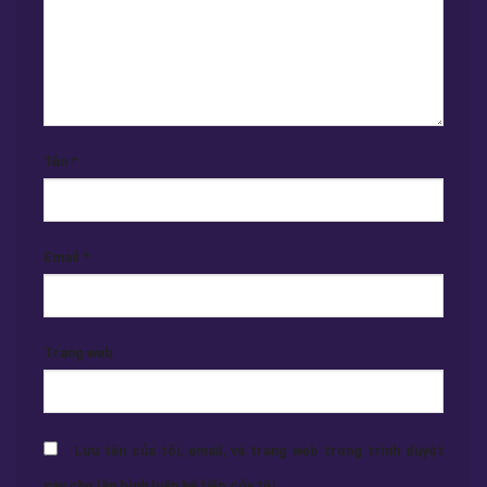
Tên
*
Email
*
Trang web
Lưu tên của tôi, email, và trang web trong trình duyệt
này cho lần bình luận kế tiếp của tôi.