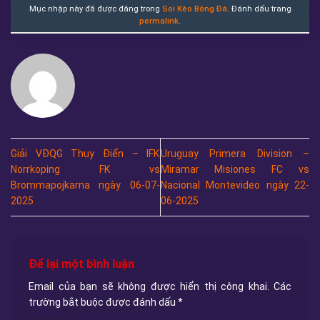
Mục nhập này đã được đăng trong
Soi Kèo Bóng Đá
. Đánh dấu trang
permalink
.
Giải VĐQG Thụy Điển – IFK
Uruguay Primera Division –
Norrkoping FK vs
Miramar Misiones FC vs
Brommapojkarna ngày 06-07-
Nacional Montevideo ngày 22-
2025
06-2025
Để lại một bình luận
Email của bạn sẽ không được hiển thị công khai.
Các
trường bắt buộc được đánh dấu
*