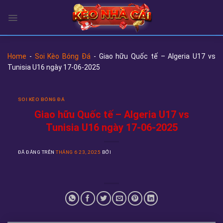
Chuyển
đến
nội
dung
Home
-
Soi Kèo Bóng Đá
-
Giao hữu Quốc tế – Algeria U17 vs
Tunisia U16 ngày 17-06-2025
SOI KÈO BÓNG ĐÁ
Giao hữu Quốc tế – Algeria U17 vs
Tunisia U16 ngày 17-06-2025
ĐÃ ĐĂNG TRÊN
THÁNG 6 23, 2025
BỞI