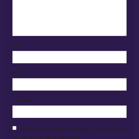
Tên
*
Email
*
Trang web
Lưu tên của tôi, email, và trang web trong trình duyệt
này cho lần bình luận kế tiếp của tôi.