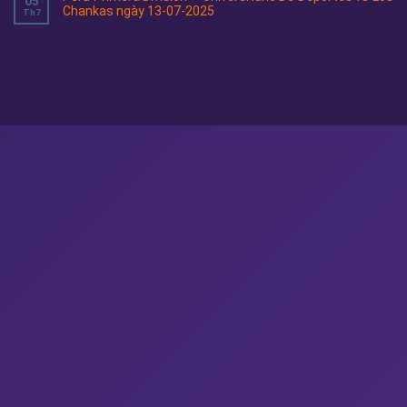
05
Chankas ngày 13-07-2025
Th7