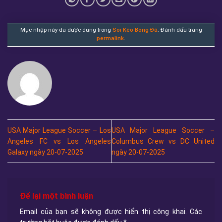
Mục nhập này đã được đăng trong
Soi Kèo Bóng Đá
. Đánh dấu trang
permalink
.
USA Major League Soccer – Los
USA Major League Soccer –
Angeles FC vs Los Angeles
Columbus Crew vs DC United
Galaxy ngày 20-07-2025
ngày 20-07-2025
Để lại một bình luận
Email của bạn sẽ không được hiển thị công khai.
Các