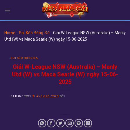
Chuyển
đến
nội
dung
Home
-
Soi Kèo Bóng Đá
-
Giải W-League NSW (Australia) – Manly
Utd (W) vs Maca Searle (W) ngày 15-06-2025
SOI KÈO BÓNG ĐÁ
Giải W-League NSW (Australia) – Manly
Utd (W) vs Maca Searle (W) ngày 15-06-
2025
ĐÃ ĐĂNG TRÊN
THÁNG 6 23, 2025
BỞI