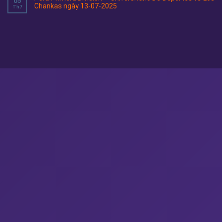
05
Chankas ngày 13-07-2025
Th7