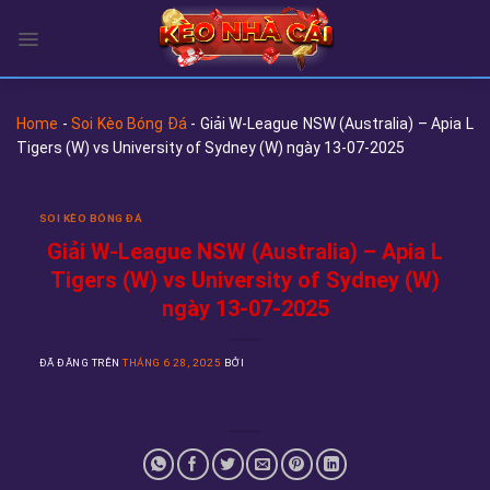
Chuyển
đến
nội
dung
Home
-
Soi Kèo Bóng Đá
-
Giải W-League NSW (Australia) – Apia L
Tigers (W) vs University of Sydney (W) ngày 13-07-2025
SOI KÈO BÓNG ĐÁ
Giải W-League NSW (Australia) – Apia L
Tigers (W) vs University of Sydney (W)
ngày 13-07-2025
ĐÃ ĐĂNG TRÊN
THÁNG 6 28, 2025
BỞI