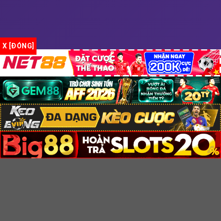
X [ĐÓNG]