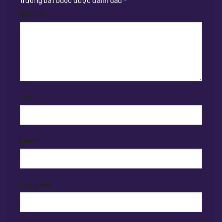
trường bắt buộc được đánh dấu
*
Bình luận
*
Tên
*
Email
*
Trang web