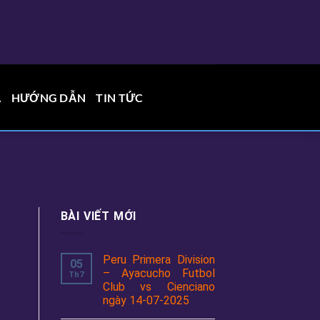
Á
HƯỚNG DẪN
TIN TỨC
BÀI VIẾT MỚI
Peru Primera Division
05
– Ayacucho Futbol
Th7
Club vs Cienciano
ngày 14-07-2025