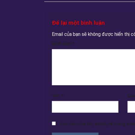
Để lại một bình luận
Email của bạn sẽ không được hiển thị cô
Bình luận
*
Tên
*
Ema
Lưu tên của tôi, email, và trang web