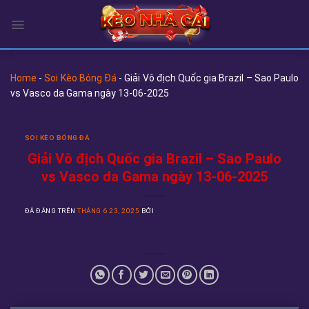
Chuyển
đến
nội
dung
Home
-
Soi Kèo Bóng Đá
-
Giải Vô địch Quốc gia Brazil – Sao Paulo
vs Vasco da Gama ngày 13-06-2025
SOI KÈO BÓNG ĐÁ
Giải Vô địch Quốc gia Brazil – Sao Paulo
vs Vasco da Gama ngày 13-06-2025
ĐÃ ĐĂNG TRÊN
THÁNG 6 23, 2025
BỞI