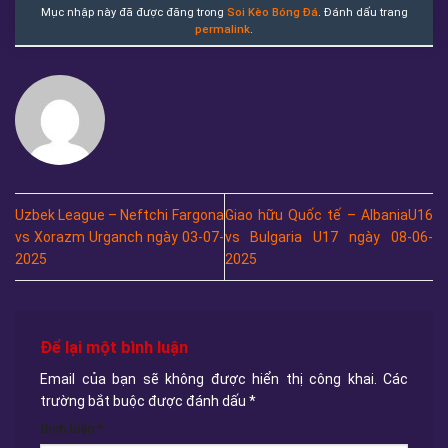
Mục nhập này đã được đăng trong
Soi Kèo Bóng Đá
. Đánh dấu trang
permalink
.
Uzbek League – Neftchi Fargona
Giao hữu Quốc tế – AlbaniaU16
vs Xorazm Urganch ngày 03-07-
vs Bulgaria U17 ngày 08-06-
2025
2025
Để lại một bình luận
Email của bạn sẽ không được hiển thị công khai.
Các
trường bắt buộc được đánh dấu
*
Bình luận
*