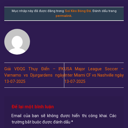
Mục nhập này đã được đăng trong
Soi Kèo Bóng Đá
. Đánh dấu trang
permalink
.
Giải VĐQG Thụy Điển – IFK
USA Major League Soccer –
Varnamo vs Djurgardens ngày
Inter Miami CF vs Nashville ngày
13-07-2025
13-07-2025
Để lại một bình luận
Email của bạn sẽ không được hiển thị công khai.
Các
trường bắt buộc được đánh dấu
*