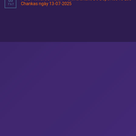
05
Chankas ngày 13-07-2025
Th7