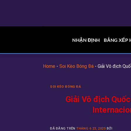
Chuyển
đến
nội
dung
NHẬN ĐỊNH
BẢNG XẾP
Home
-
Soi Kèo Bóng Đá
-
Giải Vô địch Quố
SOI KÈO BÓNG ĐÁ
Giải Vô địch Quốc 
Internaci
ĐÃ ĐĂNG TRÊN
THÁNG 6 23, 2025
BỞI