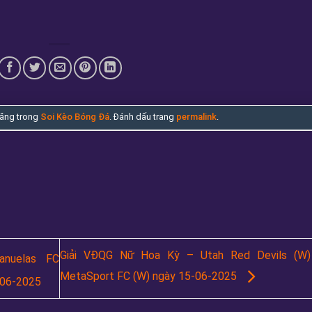
ăng trong
Soi Kèo Bóng Đá
. Đánh dấu trang
permalink
.
Giải VĐQG Nữ Hoa Kỳ – Utah Red Devils (W)
anuelas FC
MetaSport FC (W) ngày 15-06-2025
-06-2025