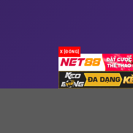
X [ĐÓNG]