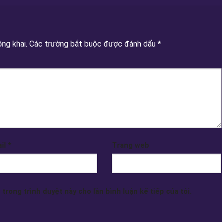
ng khai.
Các trường bắt buộc được đánh dấu
*
il
*
Trang web
 trong trình duyệt này cho lần bình luận kế tiếp của tôi.