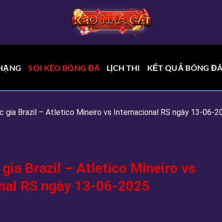
 HẠNG
SOI KÈO BÓNG ĐÁ
LỊCH THI
KẾT QUẢ BÓNG Đ
c gia Brazil – Atletico Mineiro vs Internacional RS ngày 13-06-2
gia Brazil – Atletico Mineiro vs
onal RS ngày 13-06-2025