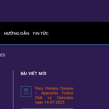
Á
HƯỚNG DẪN
TIN TỨC
025
BÀI VIẾT MỚI
Peru Primera Division
05
– Ayacucho Futbol
Th7
Club vs Cienciano
ngày 14-07-2025