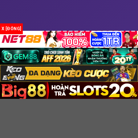
X [ĐÓNG]