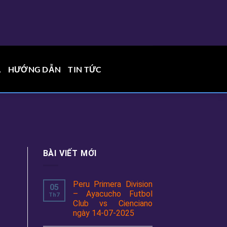
Á
HƯỚNG DẪN
TIN TỨC
BÀI VIẾT MỚI
Peru Primera Division
05
– Ayacucho Futbol
Th7
Club vs Cienciano
ngày 14-07-2025