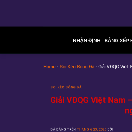
Chuyển
đến
nội
dung
NHẬN ĐỊNH
BẢNG XẾP
Home
-
Soi Kèo Bóng Đá
-
Giải VĐQG Việt
SOI KÈO BÓNG ĐÁ
Giải VĐQG Việt Nam 
n
ĐÃ ĐĂNG TRÊN
THÁNG 6 23, 2025
BỞI