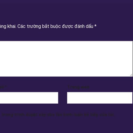
ng khai.
Các trường bắt buộc được đánh dấu
*
il
*
Trang web
 trong trình duyệt này cho lần bình luận kế tiếp của tôi.