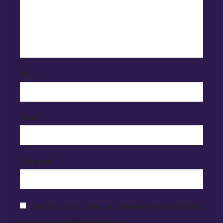
Tên
*
Email
*
Trang web
Lưu tên của tôi, email, và trang web trong trình duyệt
này cho lần bình luận kế tiếp của tôi.