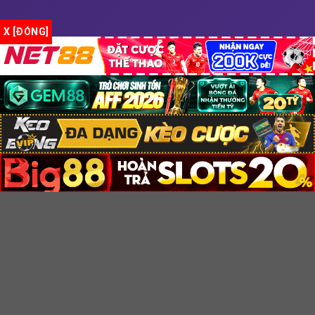
X [ĐÓNG]