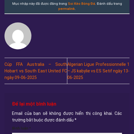
Mục nhập này đã được đăng trong
Soi Kèo Bóng Đá
. Đánh dấu trang
permalink
.
Cúp FFA Australia – South
Algerian Ligue Professionnelle 1
Hobart vs South East United FC
– JS kabylie vs ES Setif ngày 13-
ngày 09-06-2025
06-2025
Để lại một bình luận
Email của bạn sẽ không được hiển thị công khai.
Các
trường bắt buộc được đánh dấu
*
Bình luận
*