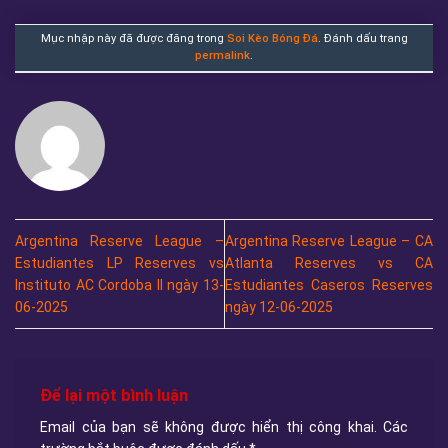
Mục nhập này đã được đăng trong
Soi Kèo Bóng Đá
. Đánh dấu trang
permalink
.
Argentina Reserve League –
Argentina Reserve League – CA
Estudiantes LP Reserves vs
Atlanta Reserves vs CA
Instituto AC Cordoba II ngày 13-
Estudiantes Caseros Reserves
06-2025
ngày 12-06-2025
Để lại một bình luận
Email của bạn sẽ không được hiển thị công khai.
Các