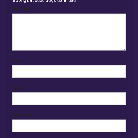
trường bắt buộc được đánh dấu
*
Bình luận
*
Tên
*
Email
*
Trang web