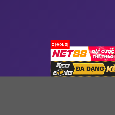
X [ĐÓNG]