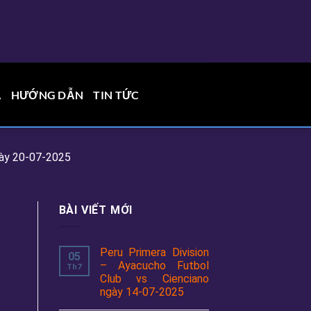
Á
HƯỚNG DẪN
TIN TỨC
ngày 20-07-2025
BÀI VIẾT MỚI
Peru Primera Division
05
– Ayacucho Futbol
Th7
Club vs Cienciano
ngày 14-07-2025