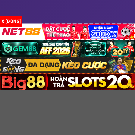
X [ĐÓNG]