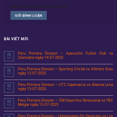
này cho lần bình luận kế tiếp của tôi.
BÀI VIẾT MỚI
Peru Primera Division – Ayacucho Futbol Club vs
05
Cienciano ngày 14-07-2025
Th7
Peru Primera Division – Sporting Cristal vs Atletico Grau
05
ngày 13-07-2025
Th7
Peru Primera Division – UTC Cajamarca vs Alianza Lima
05
ngày 13-07-2025
Th7
Peru Primera Division – EM Deportivo Binacional vs FBC
05
Melgar ngày 13-07-2025
Th7
Peru Primera Division – Universitario De Deportes vs Los