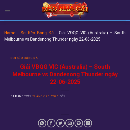
Chuyển
đến
nội
dung
Home
-
Soi Kèo Bóng Đá
-
Giải VĐQG VIC (Australia) – South
Melbourne vs Dandenong Thunder ngày 22-06-2025
SOI KÈO BÓNG ĐÁ
Giải VĐQG VIC (Australia) – South
Melbourne vs Dandenong Thunder ngày
22-06-2025
ĐÃ ĐĂNG TRÊN
THÁNG 6 23, 2025
BỞI