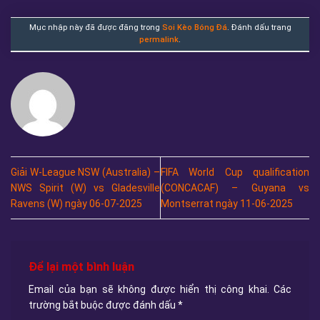
Mục nhập này đã được đăng trong
Soi Kèo Bóng Đá
. Đánh dấu trang
permalink
.
Giải W-League NSW (Australia) –
FIFA World Cup qualification
NWS Spirit (W) vs Gladesville
(CONCACAF) – Guyana vs
Ravens (W) ngày 06-07-2025
Montserrat ngày 11-06-2025
Để lại một bình luận
Email của bạn sẽ không được hiển thị công khai.
Các
trường bắt buộc được đánh dấu
*