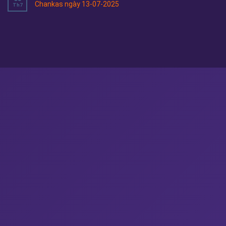
Chankas ngày 13-07-2025
Th7