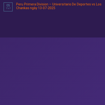
Peru Primera Division – Universitario De Deportes vs Los
05
Chankas ngày 13-07-2025
Th7