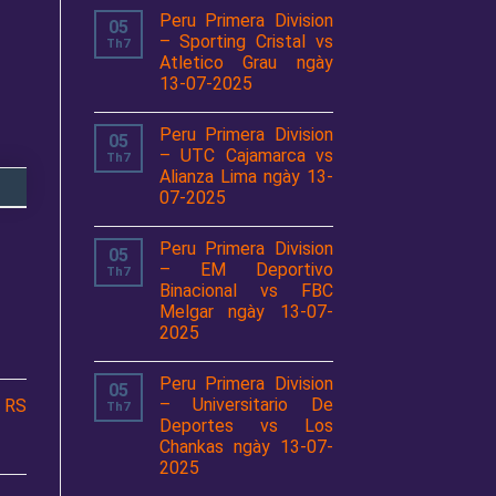
Peru Primera Division
05
– Sporting Cristal vs
Th7
Atletico Grau ngày
13-07-2025
Peru Primera Division
05
– UTC Cajamarca vs
Th7
Alianza Lima ngày 13-
07-2025
Peru Primera Division
05
– EM Deportivo
Th7
Binacional vs FBC
Melgar ngày 13-07-
2025
Peru Primera Division
05
– Universitario De
l RS
Th7
Deportes vs Los
Chankas ngày 13-07-
2025