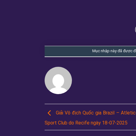
Mục nhập này đã được đ
Giải Vô địch Quốc gia Brazil – Atletic
Sport Club do Recife ngày 18-07-2025