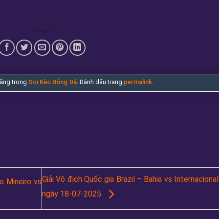
ăng trong
Soi Kèo Bóng Đá
. Đánh dấu trang
permalink
.
Giải Vô địch Quốc gia Brazil – Bahia vs Internaciona
o Mineiro vs
ngày 18-07-2025