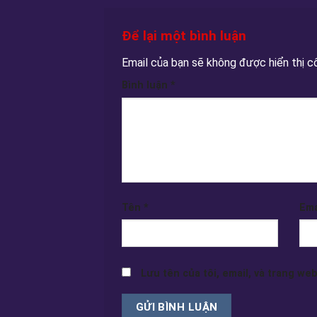
Để lại một bình luận
Email của bạn sẽ không được hiển thị cô
Bình luận
*
Tên
*
Ema
Lưu tên của tôi, email, và trang web