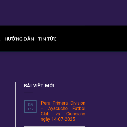
Á
HƯỚNG DẪN
TIN TỨC
BÀI VIẾT MỚI
Peru Primera Division
05
– Ayacucho Futbol
Th7
Club vs Cienciano
ngày 14-07-2025