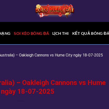
 HẠNG
SOI KÈO BÓNG ĐÁ
LỊCH THI
KẾT QUẢ BÓNG Đ
Australia) – Oakleigh Cannons vs Hume City ngày 18-07-2025
ralia) – Oakleigh Cannons vs Hume
y ngày 18-07-2025