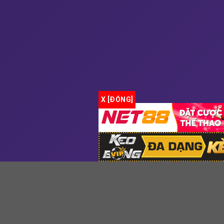
X [ĐÓNG]