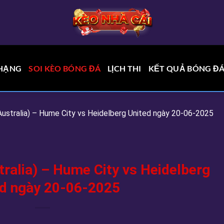
 HẠNG
SOI KÈO BÓNG ĐÁ
LỊCH THI
KẾT QUẢ BÓNG Đ
Australia) – Hume City vs Heidelberg United ngày 20-06-2025
ralia) – Hume City vs Heidelberg
ed ngày 20-06-2025