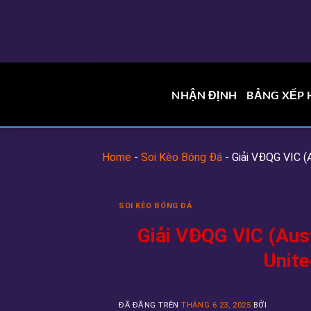
Chuyển
đến
nội
dung
NHẬN ĐỊNH
BẢNG XẾP
Home
-
Soi Kèo Bóng Đá
-
Giải VĐQG VIC (
SOI KÈO BÓNG ĐÁ
Giải VĐQG VIC (Aust
Unit
ĐÃ ĐĂNG TRÊN
THÁNG 6 23, 2025
BỞI