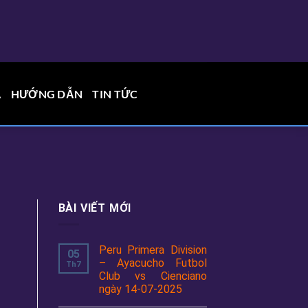
Á
HƯỚNG DẪN
TIN TỨC
BÀI VIẾT MỚI
Peru Primera Division
05
– Ayacucho Futbol
Th7
Club vs Cienciano
ngày 14-07-2025