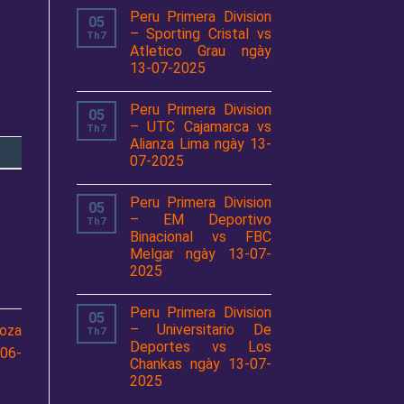
Peru Primera Division
05
– Sporting Cristal vs
Th7
Atletico Grau ngày
13-07-2025
Peru Primera Division
05
– UTC Cajamarca vs
Th7
Alianza Lima ngày 13-
07-2025
Peru Primera Division
05
– EM Deportivo
Th7
Binacional vs FBC
Melgar ngày 13-07-
2025
Peru Primera Division
05
– Universitario De
oza
Th7
Deportes vs Los
-06-
Chankas ngày 13-07-
2025