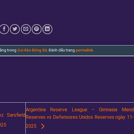
ăng trong
Soi Kèo Bóng Đá
. Đánh dấu trang
permalink
.
Argentina Reserve League – Gimnasia Mend
z Sarsfield
Reserves vs Defensores Unidos Reserves ngày 11
025
2025