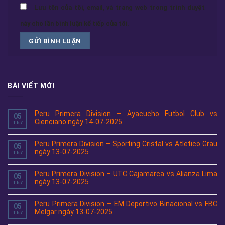
Lưu tên của tôi, email, và trang web trong trình duyệt
này cho lần bình luận kế tiếp của tôi.
BÀI VIẾT MỚI
Peru Primera Division – Ayacucho Futbol Club vs
05
Cienciano ngày 14-07-2025
Th7
Peru Primera Division – Sporting Cristal vs Atletico Grau
05
ngày 13-07-2025
Th7
Peru Primera Division – UTC Cajamarca vs Alianza Lima
05
ngày 13-07-2025
Th7
Peru Primera Division – EM Deportivo Binacional vs FBC
05
Melgar ngày 13-07-2025
Th7