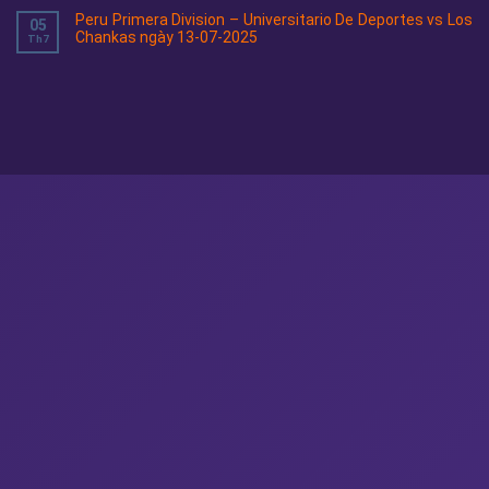
Peru Primera Division – Universitario De Deportes vs Los
05
Chankas ngày 13-07-2025
Th7