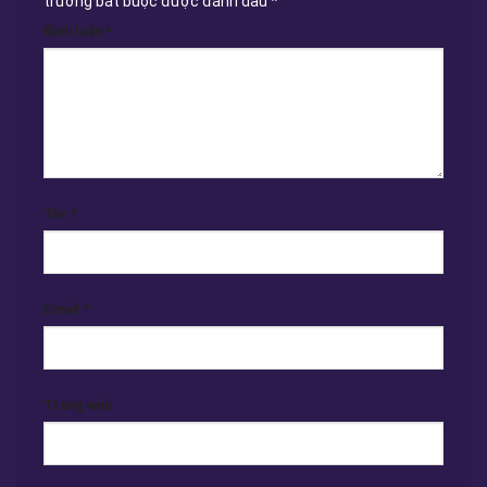
trường bắt buộc được đánh dấu
*
Bình luận
*
Tên
*
Email
*
Trang web