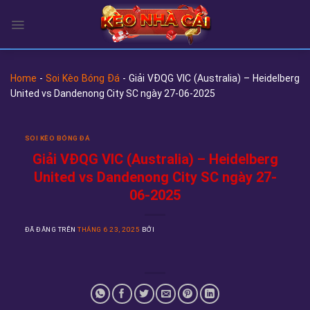
Chuyển
đến
nội
dung
Home
-
Soi Kèo Bóng Đá
-
Giải VĐQG VIC (Australia) – Heidelberg
United vs Dandenong City SC ngày 27-06-2025
SOI KÈO BÓNG ĐÁ
Giải VĐQG VIC (Australia) – Heidelberg
United vs Dandenong City SC ngày 27-
06-2025
ĐÃ ĐĂNG TRÊN
THÁNG 6 23, 2025
BỞI