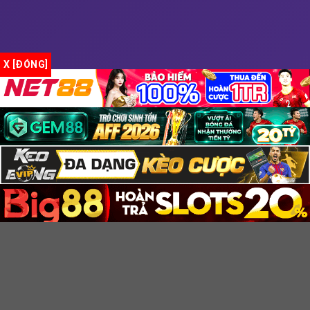
X [ĐÓNG]