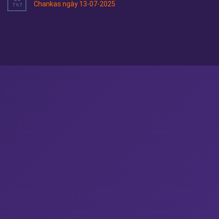
Chankas ngày 13-07-2025
Th7