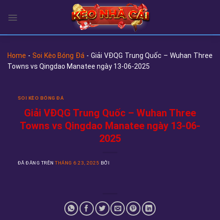
Chuyển
đến
nội
dung
Home
-
Soi Kèo Bóng Đá
-
Giải VĐQG Trung Quốc – Wuhan Three
Towns vs Qingdao Manatee ngày 13-06-2025
SOI KÈO BÓNG ĐÁ
Giải VĐQG Trung Quốc – Wuhan Three
Towns vs Qingdao Manatee ngày 13-06-
2025
ĐÃ ĐĂNG TRÊN
THÁNG 6 23, 2025
BỞI