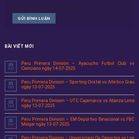
này cho lần bình luận kế tiếp của tôi.
BÀI VIẾT MỚI
Peru Primera Division – Ayacucho Futbol Club vs
05
Cienciano ngày 14-07-2025
Th7
Peru Primera Division – Sporting Cristal vs Atletico Grau
05
ngày 13-07-2025
Th7
Peru Primera Division – UTC Cajamarca vs Alianza Lima
05
ngày 13-07-2025
Th7
Peru Primera Division – EM Deportivo Binacional vs FBC
05
Melgar ngày 13-07-2025
Th7
Peru Primera Division – Universitario De Deportes vs Los