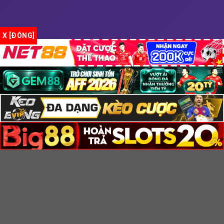
X [ĐÓNG]