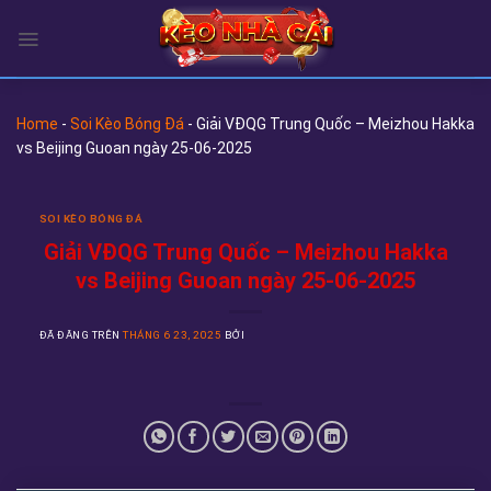
Chuyển
đến
nội
dung
Home
-
Soi Kèo Bóng Đá
-
Giải VĐQG Trung Quốc – Meizhou Hakka
vs Beijing Guoan ngày 25-06-2025
SOI KÈO BÓNG ĐÁ
Giải VĐQG Trung Quốc – Meizhou Hakka
vs Beijing Guoan ngày 25-06-2025
ĐÃ ĐĂNG TRÊN
THÁNG 6 23, 2025
BỞI