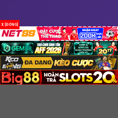
X [ĐÓNG]