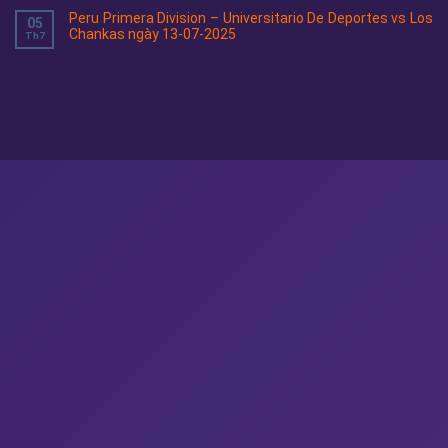
Peru Primera Division – Universitario De Deportes vs Los
05
Chankas ngày 13-07-2025
Th7