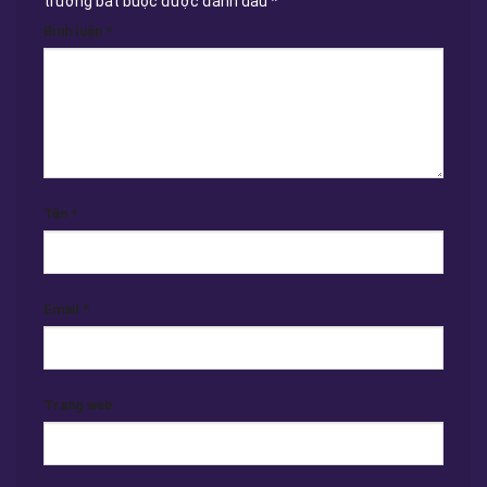
trường bắt buộc được đánh dấu
*
Bình luận
*
Tên
*
Email
*
Trang web