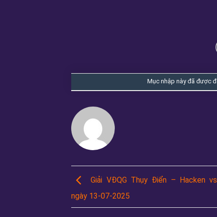
Mục nhập này đã được đ
Giải VĐQG Thụy Điển – Hacken vs
ngày 13-07-2025