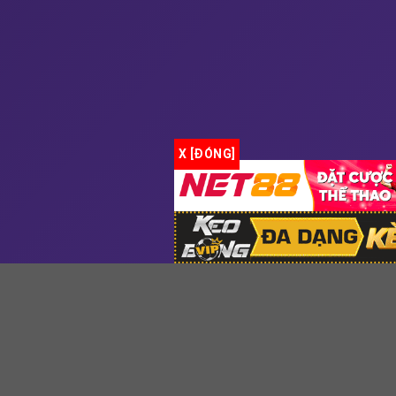
X [ĐÓNG]