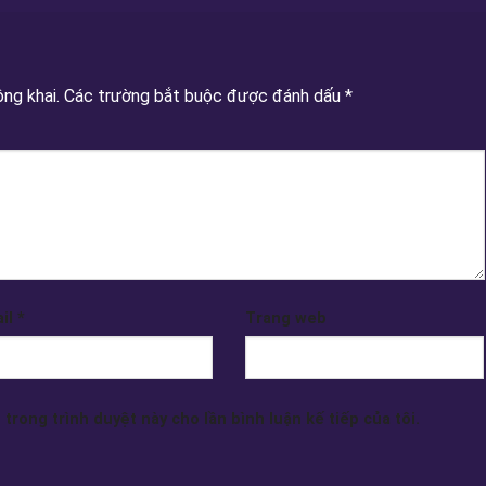
ng khai.
Các trường bắt buộc được đánh dấu
*
il
*
Trang web
 trong trình duyệt này cho lần bình luận kế tiếp của tôi.