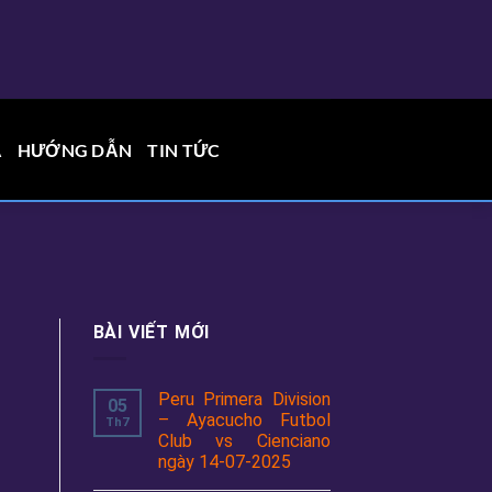
Á
HƯỚNG DẪN
TIN TỨC
BÀI VIẾT MỚI
Peru Primera Division
05
– Ayacucho Futbol
Th7
Club vs Cienciano
ngày 14-07-2025