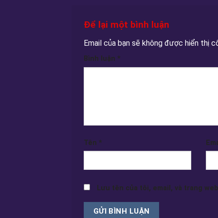
Để lại một bình luận
Email của bạn sẽ không được hiển thị cô
Bình luận
*
Tên
*
Ema
Lưu tên của tôi, email, và trang web