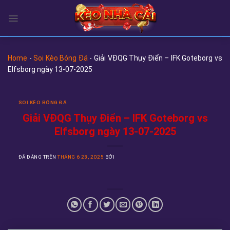
Chuyển
đến
nội
dung
Home
-
Soi Kèo Bóng Đá
-
Giải VĐQG Thụy Điển – IFK Goteborg vs
Elfsborg ngày 13-07-2025
SOI KÈO BÓNG ĐÁ
Giải VĐQG Thụy Điển – IFK Goteborg vs
Elfsborg ngày 13-07-2025
ĐÃ ĐĂNG TRÊN
THÁNG 6 28, 2025
BỞI