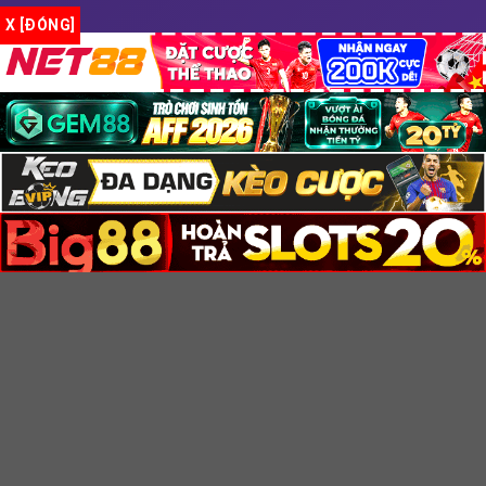
X [ĐÓNG]