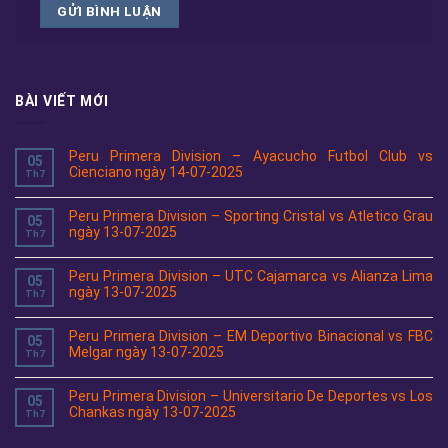
BÀI VIẾT MỚI
Peru Primera Division – Ayacucho Futbol Club vs
05
Cienciano ngày 14-07-2025
Th7
Peru Primera Division – Sporting Cristal vs Atletico Grau
05
ngày 13-07-2025
Th7
Peru Primera Division – UTC Cajamarca vs Alianza Lima
05
ngày 13-07-2025
Th7
Peru Primera Division – EM Deportivo Binacional vs FBC
05
Melgar ngày 13-07-2025
Th7
Peru Primera Division – Universitario De Deportes vs Los
05
Chankas ngày 13-07-2025
Th7