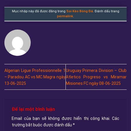
Mục nhập này đã được đăng trong
Soi Kèo Bóng Đá
. Đánh dấu trang
permalink
.
Algerian Ligue Professionnelle 1
Uruguay Primera Division – Club
– Paradou AC vs MC Magra ngày
Atletico Progreso vs Miramar
13-06-2025
Misiones FC ngày 08-06-2025
Để lại một bình luận
Email của bạn sẽ không được hiển thị công khai.
Các
trường bắt buộc được đánh dấu
*