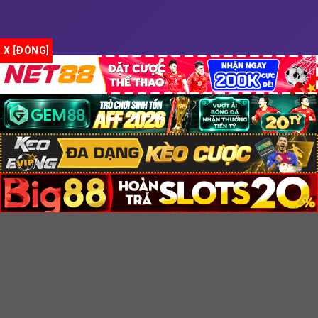
X [ĐÓNG]