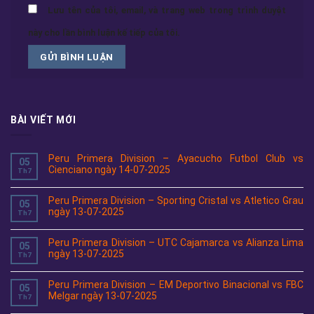
Lưu tên của tôi, email, và trang web trong trình duyệt
này cho lần bình luận kế tiếp của tôi.
BÀI VIẾT MỚI
Peru Primera Division – Ayacucho Futbol Club vs
05
Cienciano ngày 14-07-2025
Th7
Peru Primera Division – Sporting Cristal vs Atletico Grau
05
ngày 13-07-2025
Th7
Peru Primera Division – UTC Cajamarca vs Alianza Lima
05
ngày 13-07-2025
Th7
Peru Primera Division – EM Deportivo Binacional vs FBC
05
Melgar ngày 13-07-2025
Th7