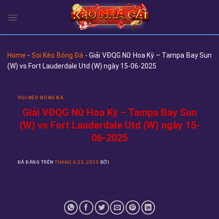
Chuyển
đến
nội
dung
Home
-
Soi Kèo Bóng Đá
-
Giải VĐQG Nữ Hoa Kỳ – Tampa Bay Sun
(W) vs Fort Lauderdale Utd (W) ngày 15-06-2025
SOI KÈO BÓNG ĐÁ
Giải VĐQG Nữ Hoa Kỳ – Tampa Bay Sun
(W) vs Fort Lauderdale Utd (W) ngày 15-
06-2025
ĐÃ ĐĂNG TRÊN
THÁNG 6 23, 2025
BỞI