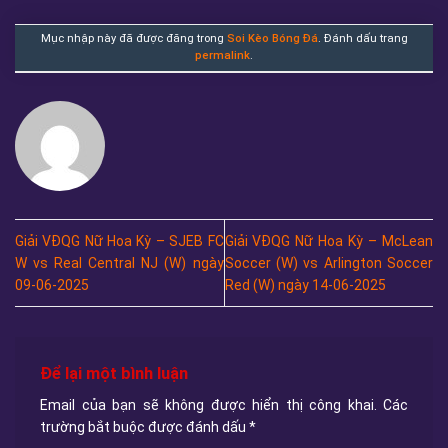
Mục nhập này đã được đăng trong
Soi Kèo Bóng Đá
. Đánh dấu trang
permalink
.
Giải VĐQG Nữ Hoa Kỳ – SJEB FC
Giải VĐQG Nữ Hoa Kỳ – McLean
W vs Real Central NJ (W) ngày
Soccer (W) vs Arlington Soccer
09-06-2025
Red (W) ngày 14-06-2025
Để lại một bình luận
Email của bạn sẽ không được hiển thị công khai.
Các
trường bắt buộc được đánh dấu
*