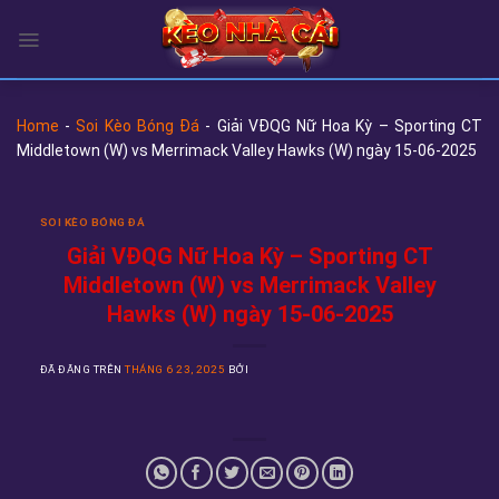
Chuyển
đến
nội
dung
Home
-
Soi Kèo Bóng Đá
-
Giải VĐQG Nữ Hoa Kỳ – Sporting CT
Middletown (W) vs Merrimack Valley Hawks (W) ngày 15-06-2025
SOI KÈO BÓNG ĐÁ
Giải VĐQG Nữ Hoa Kỳ – Sporting CT
Middletown (W) vs Merrimack Valley
Hawks (W) ngày 15-06-2025
ĐÃ ĐĂNG TRÊN
THÁNG 6 23, 2025
BỞI