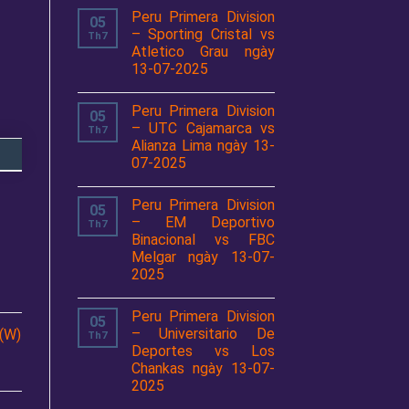
Peru Primera Division
05
– Sporting Cristal vs
Th7
Atletico Grau ngày
13-07-2025
Peru Primera Division
05
– UTC Cajamarca vs
Th7
Alianza Lima ngày 13-
07-2025
Peru Primera Division
05
– EM Deportivo
Th7
Binacional vs FBC
Melgar ngày 13-07-
2025
Peru Primera Division
05
– Universitario De
(W)
Th7
Deportes vs Los
Chankas ngày 13-07-
2025