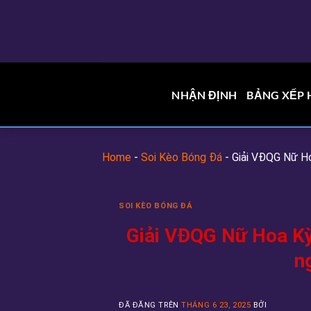
Chuyển
đến
nội
dung
NHẬN ĐỊNH
BẢNG XẾP
Home
-
Soi Kèo Bóng Đá
-
Giải VĐQG Nữ Ho
SOI KÈO BÓNG ĐÁ
Giải VĐQG Nữ Hoa Kỳ
n
ĐÃ ĐĂNG TRÊN
THÁNG 6 23, 2025
BỞI