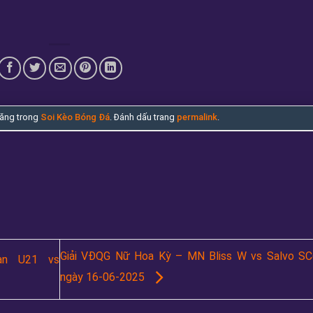
ăng trong
Soi Kèo Bóng Đá
. Đánh dấu trang
permalink
.
Giải VĐQG Nữ Hoa Kỳ – MN Bliss W vs Salvo SC
an U21 vs
ngày 16-06-2025