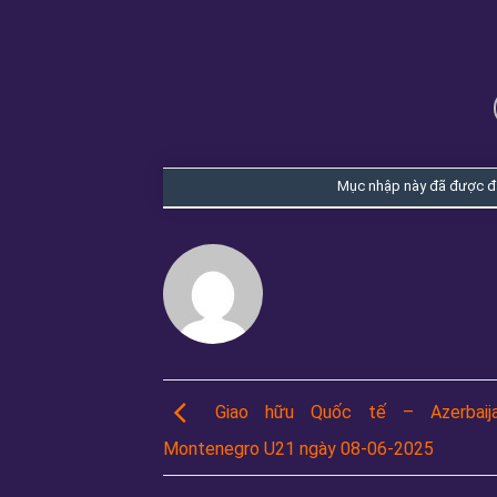
Mục nhập này đã được đ
Giao hữu Quốc tế – Azerbaij
Montenegro U21 ngày 08-06-2025