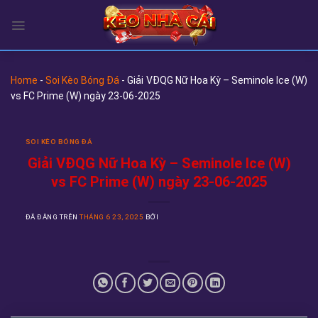
Chuyển
đến
nội
dung
Home
-
Soi Kèo Bóng Đá
-
Giải VĐQG Nữ Hoa Kỳ – Seminole Ice (W)
vs FC Prime (W) ngày 23-06-2025
SOI KÈO BÓNG ĐÁ
Giải VĐQG Nữ Hoa Kỳ – Seminole Ice (W)
vs FC Prime (W) ngày 23-06-2025
ĐÃ ĐĂNG TRÊN
THÁNG 6 23, 2025
BỞI