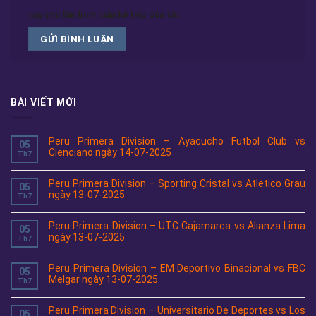
này cho lần bình luận kế tiếp của tôi.
BÀI VIẾT MỚI
Peru Primera Division – Ayacucho Futbol Club vs
05
Cienciano ngày 14-07-2025
Th7
Peru Primera Division – Sporting Cristal vs Atletico Grau
05
ngày 13-07-2025
Th7
Peru Primera Division – UTC Cajamarca vs Alianza Lima
05
ngày 13-07-2025
Th7
Peru Primera Division – EM Deportivo Binacional vs FBC
05
Melgar ngày 13-07-2025
Th7
Peru Primera Division – Universitario De Deportes vs Los
05