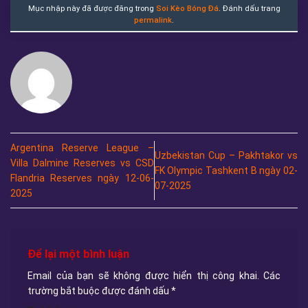
Mục nhập này đã được đăng trong
Soi Kèo Bóng Đá
. Đánh dấu trang
permalink
.
Argentina Reserve League –
Uzbekistan Cup – Pakhtakor vs
Villa Dalmine Reserves vs CSD
FK Olympic Tashkent B ngày 02-
Flandria Reserves ngày 12-06-
07-2025
2025
Để lại một bình luận
Email của bạn sẽ không được hiển thị công khai.
Các
trường bắt buộc được đánh dấu
*