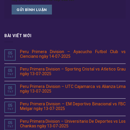
BÀI VIẾT MỚI
Peru Primera Division – Ayacucho Futbol Club vs
05
Cienciano ngày 14-07-2025
Th7
Peru Primera Division – Sporting Cristal vs Atletico Grau
05
ngày 13-07-2025
Th7
Peru Primera Division – UTC Cajamarca vs Alianza Lima
05
ngày 13-07-2025
Th7
Peru Primera Division – EM Deportivo Binacional vs FBC
05
Melgar ngày 13-07-2025
Th7
Peru Primera Division – Universitario De Deportes vs Los
05
Chankas ngày 13-07-2025
Th7