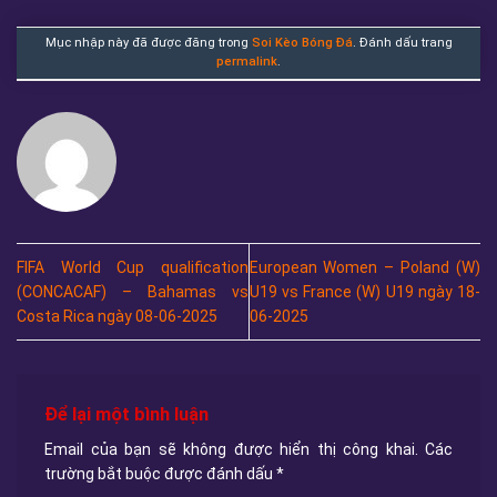
Mục nhập này đã được đăng trong
Soi Kèo Bóng Đá
. Đánh dấu trang
permalink
.
FIFA World Cup qualification
European Women – Poland (W)
(CONCACAF) – Bahamas vs
U19 vs France (W) U19 ngày 18-
Costa Rica ngày 08-06-2025
06-2025
Để lại một bình luận
Email của bạn sẽ không được hiển thị công khai.
Các
trường bắt buộc được đánh dấu
*