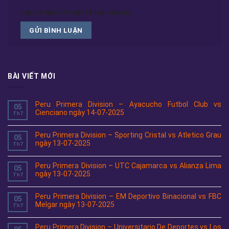
này cho lần bình luận kế tiếp của tôi.
BÀI VIẾT MỚI
Peru Primera Division – Ayacucho Futbol Club vs
05
Cienciano ngày 14-07-2025
Th7
Peru Primera Division – Sporting Cristal vs Atletico Grau
05
ngày 13-07-2025
Th7
Peru Primera Division – UTC Cajamarca vs Alianza Lima
05
ngày 13-07-2025
Th7
Peru Primera Division – EM Deportivo Binacional vs FBC
05
Melgar ngày 13-07-2025
Th7
Peru Primera Division – Universitario De Deportes vs Los