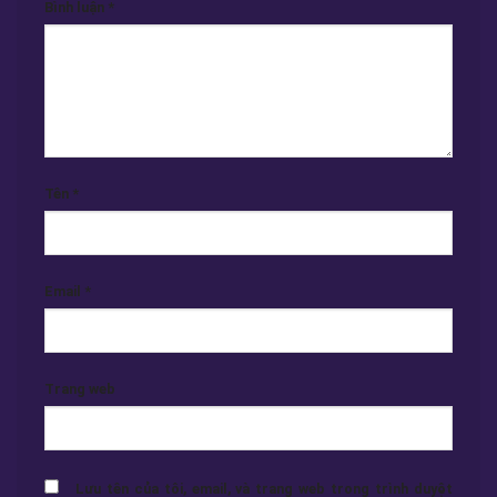
Bình luận
*
Tên
*
Email
*
Trang web
Lưu tên của tôi, email, và trang web trong trình duyệt