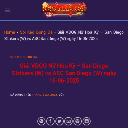
Chuyển
đến
nội
dung
Home
-
Soi Kèo Bóng Đá
-
Giải VĐQG Nữ Hoa Kỳ – San Diego
Strikers (W) vs ASC San Diego (W) ngày 16-06-2025
SOI KÈO BÓNG ĐÁ
Giải VĐQG Nữ Hoa Kỳ – San Diego
Strikers (W) vs ASC San Diego (W) ngày
16-06-2025
ĐÃ ĐĂNG TRÊN
THÁNG 6 23, 2025
BỞI