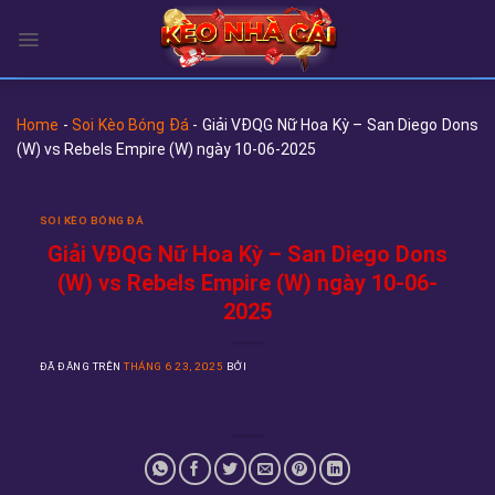
Chuyển
đến
nội
dung
Home
-
Soi Kèo Bóng Đá
-
Giải VĐQG Nữ Hoa Kỳ – San Diego Dons
(W) vs Rebels Empire (W) ngày 10-06-2025
SOI KÈO BÓNG ĐÁ
Giải VĐQG Nữ Hoa Kỳ – San Diego Dons
(W) vs Rebels Empire (W) ngày 10-06-
2025
ĐÃ ĐĂNG TRÊN
THÁNG 6 23, 2025
BỞI