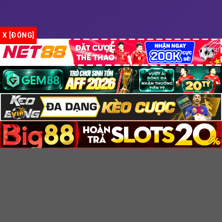
X [ĐÓNG]