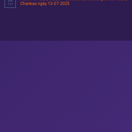
05
Chankas ngày 13-07-2025
Th7