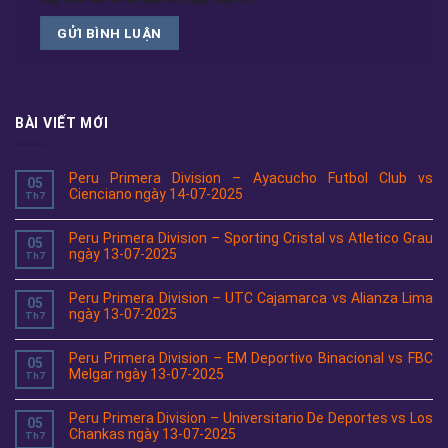
BÀI VIẾT MỚI
Peru Primera Division – Ayacucho Futbol Club vs
05
Cienciano ngày 14-07-2025
Th7
Peru Primera Division – Sporting Cristal vs Atletico Grau
05
ngày 13-07-2025
Th7
Peru Primera Division – UTC Cajamarca vs Alianza Lima
05
ngày 13-07-2025
Th7
Peru Primera Division – EM Deportivo Binacional vs FBC
05
Melgar ngày 13-07-2025
Th7
Peru Primera Division – Universitario De Deportes vs Los
05
Chankas ngày 13-07-2025
Th7