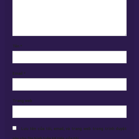
Tên
*
Email
*
Trang web
Lưu tên của tôi, email, và trang web trong trình duyệt
này cho lần bình luận kế tiếp của tôi.