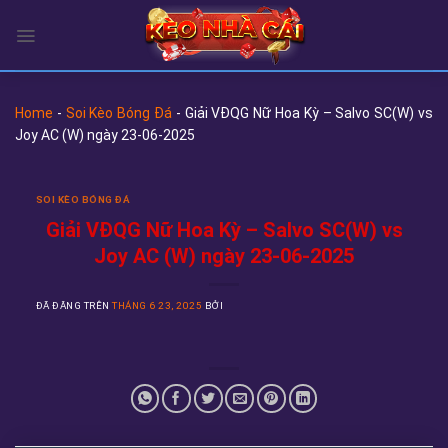
Chuyển
đến
nội
dung
Home
-
Soi Kèo Bóng Đá
-
Giải VĐQG Nữ Hoa Kỳ – Salvo SC(W) vs
Joy AC (W) ngày 23-06-2025
SOI KÈO BÓNG ĐÁ
Giải VĐQG Nữ Hoa Kỳ – Salvo SC(W) vs
Joy AC (W) ngày 23-06-2025
ĐÃ ĐĂNG TRÊN
THÁNG 6 23, 2025
BỞI