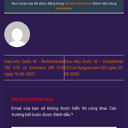
Mục nhập này đã được đăng trong
Soi Kèo Bóng Đá
. Đánh dấu trang
permalink
.
Giao hữu Quốc tế – Netherlands
Giao hữu Quốc tế – Uzbekistan
(W) U16 vs Germany (W) U16
U23 vs Kyrgyzstan U23 ngày 09-
ngày 16-06-2025
06-2025
Để lại một bình luận
Email của bạn sẽ không được hiển thị công khai.
Các
trường bắt buộc được đánh dấu
*
Bình luận
*