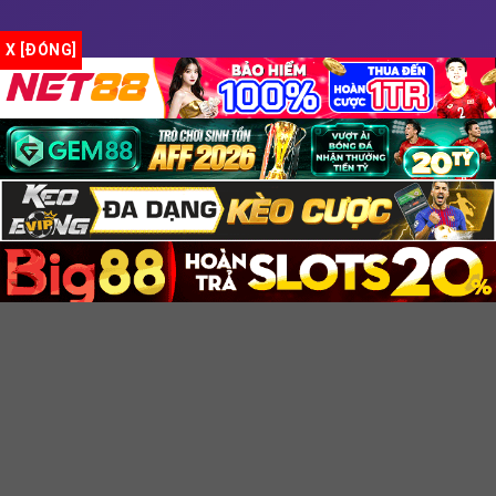
X [ĐÓNG]