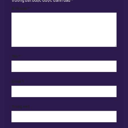
trường bắt buộc được đánh dấu
*
Bình luận
*
Tên
*
Email
*
Trang web