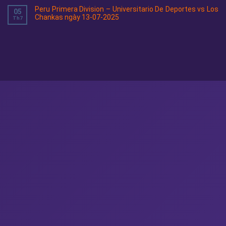
Peru Primera Division – Universitario De Deportes vs Los
05
Chankas ngày 13-07-2025
Th7