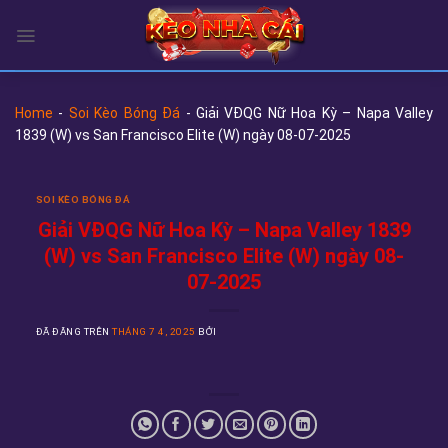
Chuyển
đến
nội
dung
Home
-
Soi Kèo Bóng Đá
-
Giải VĐQG Nữ Hoa Kỳ – Napa Valley
1839 (W) vs San Francisco Elite (W) ngày 08-07-2025
SOI KÈO BÓNG ĐÁ
Giải VĐQG Nữ Hoa Kỳ – Napa Valley 1839
(W) vs San Francisco Elite (W) ngày 08-
07-2025
ĐÃ ĐĂNG TRÊN
THÁNG 7 4, 2025
BỞI