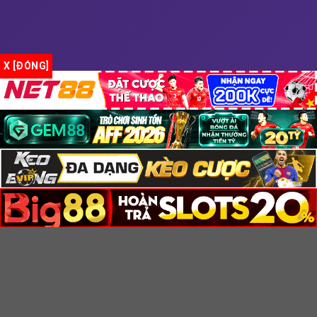
X [ĐÓNG]