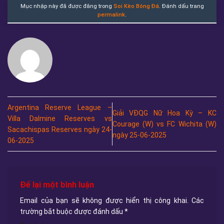
Mục nhập này đã được đăng trong
Soi Kèo Bóng Đá
. Đánh dấu trang
permalink
.
Argentina Reserve League –
Giải VĐQG Nữ Hoa Kỳ – KC
Villa Dalmine Reserves vs
Courage (W) vs FC Wichita (W)
Sacachispas Reserves ngày 24-
ngày 25-06-2025
06-2025
Để lại một bình luận
Email của bạn sẽ không được hiển thị công khai.
Các
trường bắt buộc được đánh dấu
*