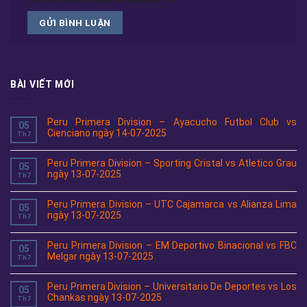
BÀI VIẾT MỚI
Peru Primera Division – Ayacucho Futbol Club vs
05
Cienciano ngày 14-07-2025
Th7
Peru Primera Division – Sporting Cristal vs Atletico Grau
05
ngày 13-07-2025
Th7
Peru Primera Division – UTC Cajamarca vs Alianza Lima
05
ngày 13-07-2025
Th7
Peru Primera Division – EM Deportivo Binacional vs FBC
05
Melgar ngày 13-07-2025
Th7
Peru Primera Division – Universitario De Deportes vs Los
05
Chankas ngày 13-07-2025
Th7