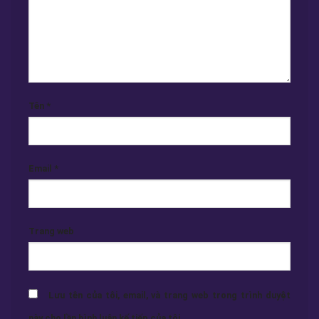
Tên
*
Email
*
Trang web
Lưu tên của tôi, email, và trang web trong trình duyệt
này cho lần bình luận kế tiếp của tôi.