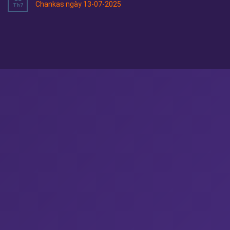
Chankas ngày 13-07-2025
Th7