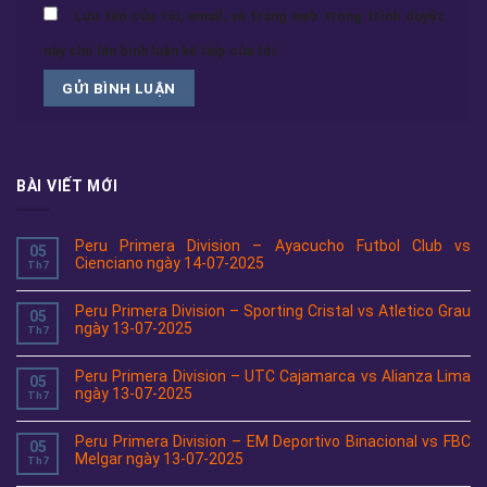
Lưu tên của tôi, email, và trang web trong trình duyệt
này cho lần bình luận kế tiếp của tôi.
BÀI VIẾT MỚI
Peru Primera Division – Ayacucho Futbol Club vs
05
Cienciano ngày 14-07-2025
Th7
Peru Primera Division – Sporting Cristal vs Atletico Grau
05
ngày 13-07-2025
Th7
Peru Primera Division – UTC Cajamarca vs Alianza Lima
05
ngày 13-07-2025
Th7
Peru Primera Division – EM Deportivo Binacional vs FBC
05
Melgar ngày 13-07-2025
Th7