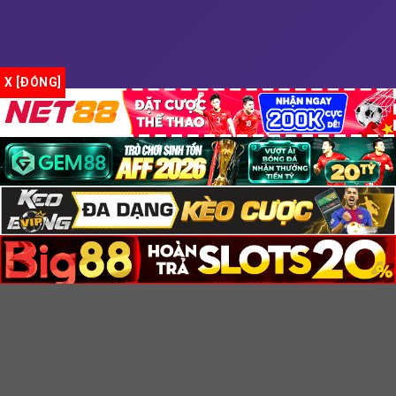
X [ĐÓNG]