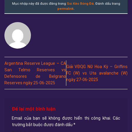
Mục nhập này đã được đăng trong
Soi Kèo Bóng Đá
. Đánh dấu trang
permalink
.
Argentina Reserve League – CA
Giải VĐQG Nữ Hoa Kỳ – Griffins
San Telmo Reserves vs
FC (W) vs Uta avalanche (W)
Defensores de Belgrano
ngày 27-06-2025
Reserves ngày 25-06-2025
Để lại một bình luận
Email của bạn sẽ không được hiển thị công khai.
Các
trường bắt buộc được đánh dấu
*