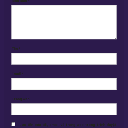
Bình luận
*
Tên
*
Email
*
Trang web
Lưu tên của tôi, email, và trang web trong trình duyệt