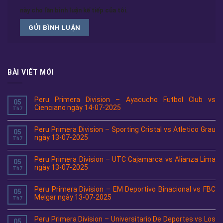
này cho lần bình luận kế tiếp của tôi.
BÀI VIẾT MỚI
Peru Primera Division – Ayacucho Futbol Club vs
05
Cienciano ngày 14-07-2025
Th7
Peru Primera Division – Sporting Cristal vs Atletico Grau
05
ngày 13-07-2025
Th7
Peru Primera Division – UTC Cajamarca vs Alianza Lima
05
ngày 13-07-2025
Th7
Peru Primera Division – EM Deportivo Binacional vs FBC
05
Melgar ngày 13-07-2025
Th7
Peru Primera Division – Universitario De Deportes vs Los
05