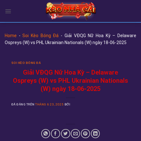
Chuyển
đến
nội
dung
Home
-
Soi Kèo Bóng Đá
-
Giải VĐQG Nữ Hoa Kỳ – Delaware
Ospreys (W) vs PHL Ukrainian Nationals (W) ngày 18-06-2025
SOI KÈO BÓNG ĐÁ
Giải VĐQG Nữ Hoa Kỳ – Delaware
Ospreys (W) vs PHL Ukrainian Nationals
(W) ngày 18-06-2025
ĐÃ ĐĂNG TRÊN
THÁNG 6 23, 2025
BỞI