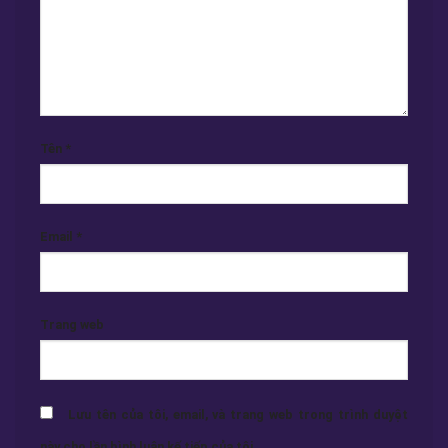
Tên
*
Email
*
Trang web
Lưu tên của tôi, email, và trang web trong trình duyệt
này cho lần bình luận kế tiếp của tôi.