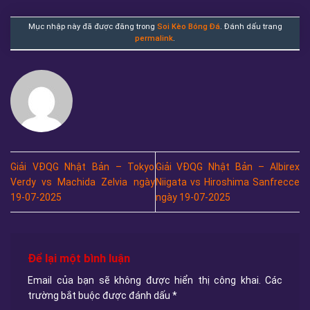
Mục nhập này đã được đăng trong
Soi Kèo Bóng Đá
. Đánh dấu trang
permalink
.
Giải VĐQG Nhật Bản – Tokyo
Giải VĐQG Nhật Bản – Albirex
Verdy vs Machida Zelvia ngày
Niigata vs Hiroshima Sanfrecce
19-07-2025
ngày 19-07-2025
Để lại một bình luận
Email của bạn sẽ không được hiển thị công khai.
Các
trường bắt buộc được đánh dấu
*