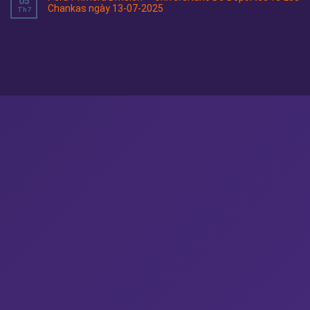
05
Chankas ngày 13-07-2025
Th7