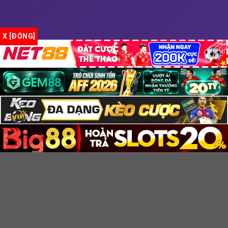
X [ĐÓNG]