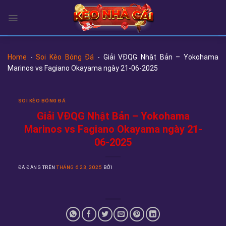
Chuyển
đến
nội
dung
Home
-
Soi Kèo Bóng Đá
-
Giải VĐQG Nhật Bản – Yokohama
Marinos vs Fagiano Okayama ngày 21-06-2025
SOI KÈO BÓNG ĐÁ
Giải VĐQG Nhật Bản – Yokohama
Marinos vs Fagiano Okayama ngày 21-
06-2025
ĐÃ ĐĂNG TRÊN
THÁNG 6 23, 2025
BỞI