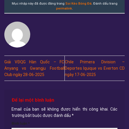
Mục nhập này đã được đăng trong
Soi Kèo Bóng Đá
. Đánh dấu trang
permalink
.
Giải VĐQG Hàn Quốc – FC
Chile Primera Division –
Anyang vs Gwangju Football
Deportes Iquique vs Everton CD
Club ngày 28-06-2025
ngày 17-06-2025
Để lại một bình luận
Email của bạn sẽ không được hiển thị công khai.
Các
trường bắt buộc được đánh dấu
*
Bình luận
*