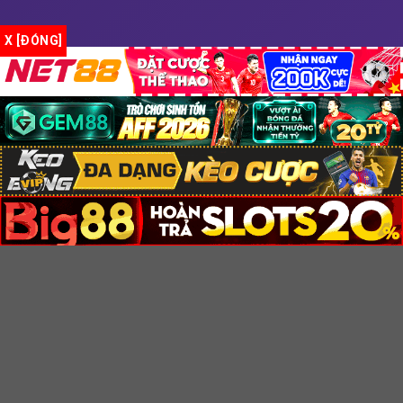
X [ĐÓNG]