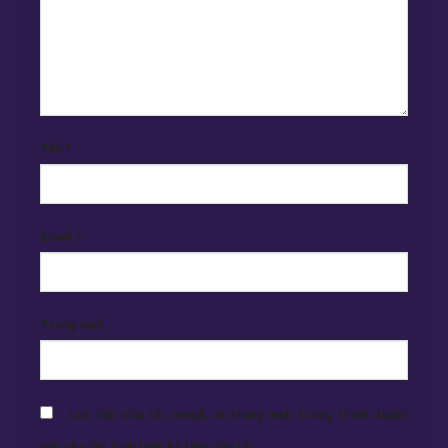
Tên
*
Email
*
Trang web
Lưu tên của tôi, email, và trang web trong trình duyệt
này cho lần bình luận kế tiếp của tôi.